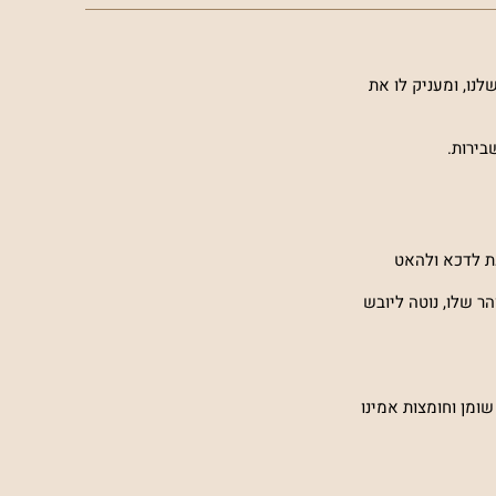
 בגוף, ואחראי על החיבור בין הגידים, הסחוסים והרקמות. בנוסף, הוא מהווה 70% מהעור שלנו, ומעניק לו את
עת לדכא ולהאט
ר שלו, נוטה ליובש
ם, חומצות שומן וחומצות אמינו