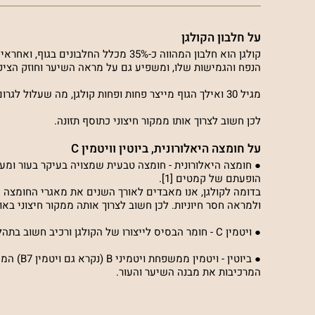
על חלבון הקולגן
הנפח והגמישות שלו, ומשפיע גם על מראה השיער וחוזק הציפו
מגיל 30 ואילך הגוף מייצר פחות ופחות קולגן, מה שעלול לגרום להיווצרות קמטים, היחלשות המפרקים, נשירת שיער וציפורניים חלשות ושבירות.
לכן חשוב לצרוך אותו ממקור חיצוני כתוסף תזונה.
על חומצה היאלורונית, ביוטין וויטמין C
● חומצה היאלורונית - חומצה טבעית שמצויה בעיקר בעור ומ
הופעתם של קמטים [1].
בדומה לקולגן, אנו מאבדים לאורך השנים את מאגרי החומצה הה
ולמראה חסר חיוניות. לכן חשוב לצרוך אותה ממקור חיצוני באופן
● ויטמין C - חומר הבסיס לייצורו של הקולגן ורכיב חשוב בתהליך הספיגה.
● ביוטי
המרכיבות את מבנה השיער והעור.