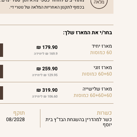
מתחייבים להחזר כספי מלא תוך 100 ימים.
בכפוף לתקנון האחריות המלאה של נוטרי די.
בחר/י את המארז שלך:
מארז יחיד
₪
179.90
60 כמוסות
169.9 ₪ ליחידה
מארז זוגי
₪
259.90
60+60 כמוסות
129.95 ₪ ליחידה
מארז שלישייה
₪
319.90
60+60+60 כמוסות
106.60 ₪ ליחידה
כשרות
תוקף
כשר למהדרין בהשגחת הבד"ץ בית
08/2028
יוסף