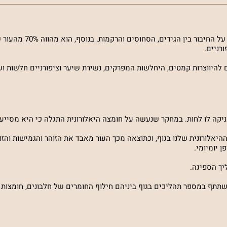
קולגן הוא חלבון המהווה כ-35% מכלל החלבונים
רניים.
עניקה לו לחות. במחקר שנעשה על חומצה היאלורונית התגלה כי היא מסיי
יאלורונית שלנו בגוף, וכתוצאה מכך העור מאבד את הזוהר והגמישות והזוה
 יומיומי.
ן - ויטמין ממשפחת ויטמיני B (נקרא גם ויטמין B7) המשתתף במספר תהליכים בגוף ביניהם חילוף החומרים של חלבוני