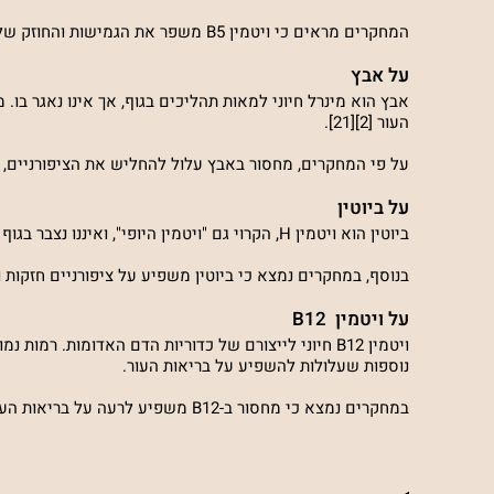
המחקרים מראים כי ויטמין B5 משפר את הגמישות והחוזק של הציפורניים [19].
על אבץ
אבץ הוא מינרל חיוני למאות תהליכים בגוף, אך אינו נאגר בו.
העור [2][21].
על פי המחקרים, מחסור באבץ עלול להחליש את הציפורניים, מה שמ
על ביוטין
ביוטין הוא ויטמין H, הקרוי גם "ויטמין היופי", ואיננו נצבר בגוף באופן טבעי. מחקרים מראים, שביוטין מסייע בשמירה על עור בריא ומתוח [3][23].
בנוסף, במחקרים נמצא כי ביוטין משפיע על ציפורניים חזקות ועבות
על ויטמין B12
נוספות שעלולות להשפיע על בריאות העור.
במחקרים נמצא כי מחסור ב-B12 משפיע לרעה על בריאות העור והציפורניים [8][27].