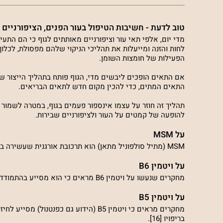
טוב לדעת - חשיבות הטיפול בעור הפנים, הציפורניים 
מדי יום, אלפי תאי עור וציפורניים מאותתים לגוף כי הם התע
לחות והזנה ומייעלות את תהליכי הניקוי שלהם מפסולת, לכלוך,
הפעילות של חומצות השומן.
אם התאים הופכים ליבשים מדי, הגוף פותח בתהליך הייצור של
התאים המתים, כדי להכין מקום חדש לתאים הבריאים.
תהליך זה חוזר על עצמו אינספור פעמים בגוף, במטרה לשמור על
להופעה של קמטים על העור ולציפורניים שבירות.
על MSM
MSM (מתיל סולפוניל מתאן) הוא תרכובת אורגנית שעשירה בגופרית טבעית לחלוטין. מחקרים מראים ש-MSM מסייע לבריאות העור והתחדשותו [1]
על ויטמין B6
מחקרים שנעשו על ויטמין B6 מראים כי הוא מסייע בהתמודדות עם בעיות עור [7][8][9].
על ויטמין B5
בריפויו [16].