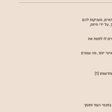
תאים, מעניקות להם
 על ידי חיזוק
ם לו לפנות את
יטי יותר, מה שגורם
 ותכולת הלחות בעור [16], ובנוסף מסייע במאבק בפגמי העור ותומך