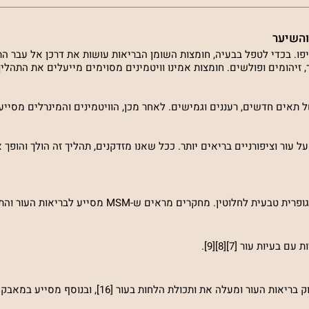
והשיער
ייפו. בכדי לטפל בבעיה, חומצות השומן הבריאות עושות את דרכן אל עבר ה
 זיהומים ופולשים. חומצות אמינו וויטמינים מסוימים מייעלים את התהליך,
 תאים חדשים, רעננים וגמישים. לאחר מכן, הוויטמינים והמינרלים מסייעי
 עור וציפורניים בריאים יותר. ככל שאנו מזדקנים, תהליך זה הולך והופך א
מחקרים מראים כי ויטמין B5 (הידוע גם כפנטנול) מסייע לחיזוק בריאות העור ומעלה את