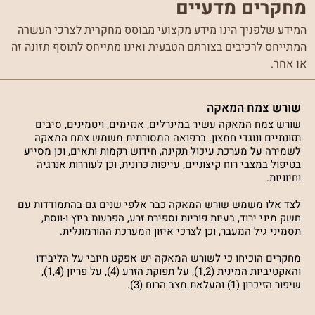
מחקרים מדעיים
המידע שלפניך הינו מידע מקצועי מבוסס מחקרית לצרכי העשרה
המתייחס לרכיבים בצורתם הטבעית ואינו מתייחס לתוסף תזונה זה
או אחר.
שורש צמח המאקה
שורש צמח המאקה עשיר במינרלים, אנזימים, ויטמינים, סיבים
תזונתיים ונוגדי חמצון. ברפואה המסורתית משמש צמח המאקה
לשמירה על מערכת עיכול תקינה, חידוש רקמות ותאים, וכן מסייע
בטיפול במצבי רוח קיצוניים, עייפות כרונית, וכן לעוררות אנרגיה
וחיוניות.
לצד אלו משמש שורש המאקה כבר אלפי שנים גם בהתמודדות עם
חשק מיני ירוד, בעיות פוריות וספירת זרע, הפרעות ביוץ ו-ווסת,
תסמיני גיל המעבר, וכן לצרכי איזון המערכת ההורמונלית.
מחקרים הוכיחו כי לשורש המאקה יש אפקט חיובי על הליבידו
והאקטיביות המינית (1,2), על תפוקת הזרע (4), על פריון (1,4),
שיפור הזיכרון (1) והעלאת מצב הרוח (3).