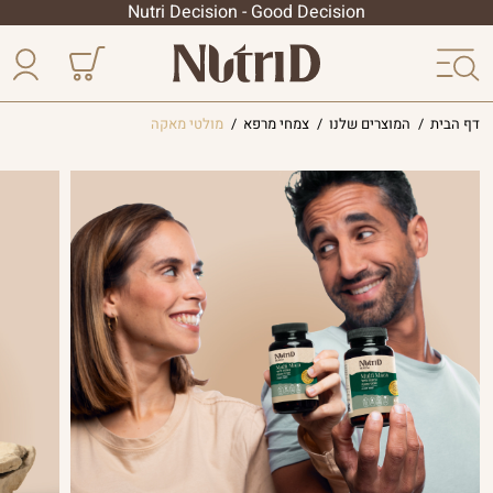
Nutri Decision - Good Decision
דף הבית
/
המוצרים שלנו
/
צמחי מרפא
/
מולטי מאקה
הסדרה
הליפוזומלית
פטריות
מרפא
הסדרה
המקצועית
צמחי
מרפא