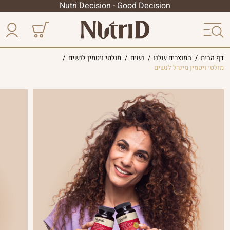
Nutri Decision - Good Decision
דף הבית
/
המוצרים שלנו
/
נשים
/
מולטי ויטמין לנשים
/
מולטי ויטמין מינרל לנשים
הסדרה
הליפוזומלית
פטריות
מרפא
הסדרה
המקצועית
צמחי
מרפא