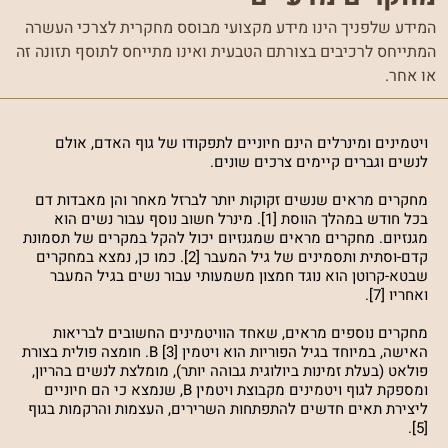
המידע שלפניך הינו מידע מקצועי מבוסס מחקרית לצרכי העשרה
המתייחס לרכיבים בצורתם הטבעית ואינו מתייחס לתוסף תזונה זה
או אחר.
ויטמינים ומינרלים הינם חיוניים לתפקודו של גוף האדם, אולם
לנשים וגברים קיימים צרכים שונים.
מחקרים מראים שנשים זקוקות יותר לברזל מאחר והן מאבדות דם
בכל חודש במהלך הווסת [1]. מינרל חשוב נוסף עבור נשים הוא
מגנזיום. מחקרים מראים שמגנזיום יכול להקל במקרים של תסמונת
קדם-וסתית ותסמינים של גיל המעבר [2]. כמו כן, נמצא במחקרים
שבטא-קרוטן הוא נוגד חמצון משמעותי עבור נשים בגיל המעבר
ואחריו [7].
מחקרים נוספים מראים, שאחד הוויטמינים החשובים לבריאות
האישה, במיוחד בגיל הפוריות הוא ויטמין B [3]. חומצה פולית בצורת
פולאט (בעלת זמינות ביולוגית גבוהה יותר), מומלצת לנשים בהריון,
ומספקת לגוף ויטמינים מקבוצת ויטמין B, שנמצא כי הם חיוניים
ליצירת תאים חדשים להתפתחות השרירים, העצמות והרקמות בגוף
[5].