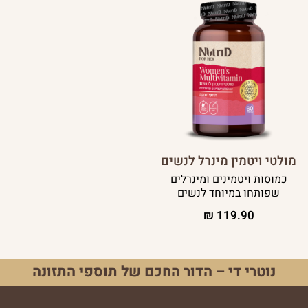
מולטי ויטמין מינרל לנשים
כמוסות ויטמינים ומינרלים
שפותחו במיוחד לנשים
₪
119.90
נוטרי די – הדור החכם של תוספי התזונה