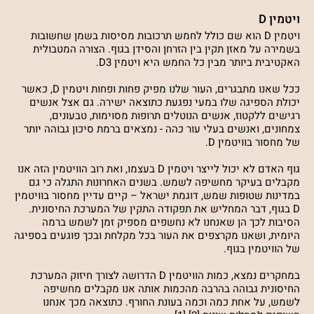
ויטמין D
ויטמין D הוא שם כולל לחמש תרכובות מסיסות בשמן שחשובות
בשמירה על מאזן תקין בין הזרחן והסידן בגוף. הצורה המטבולית
האקטיבית ביותר מבין כל החמש היא ויטמין D3.
ככל שאנו מתבגרים, העור שלנו מפיק פחות ופחות ויטמין D, כאשר
יכולת הספיגה שלו במעי נפגעת כתוצאה ישירה. גם אצל אנשים
רגישים ללקטוז, אנשים הנוטלים תרופות מסוימות, טבעונים,
צמחונים, ואנשים בעלי עור כהה - נמצאים ברמת סיכון גבוהה יותר
של מחסור בוויטמין D.
גוף האדם לא יכול לייצר ויטמין D בעצמו, ואת רוב הוויטמין הזה אנו
מקבלים בעיקר מחשיפה לשמש. בשנים האחרונות התגלה כי גם
במדינות שטופות שמש, דוגמת ישראל – קיים עדיין מחסור בוויטמין
D בגוף, דבר המחליש את תפקודה התקין של המערכת החיסונית.
הסיבות לכך הן שאנחנו לא נחשפים מספיק זמן לשמש ברמה
היומית, ושאנו מקרצפים את העור בכל מקלחת ובכך פוגעים בספיגה
של הוויטמין בגוף.
במחקרים נמצא, כמות הוויטמין D הדרושה לצורך חיזוק המערכת
החיסונית גבוהה בהרבה מהכמות אותה אנו מקבלים מחשיפה
לשמש, על אחת כמה וכמה בעונת החורף. כתוצאה מכך אנחנו