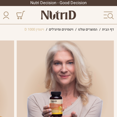
Nutri Decision - Good Decision
דף הבית
/
המוצרים שלנו
/
ויטמינים ומינרלים
/
ויטמין D 1000
הסדרה
הליפוזומלית
פטריות
מרפא
הסדרה
המקצועית
צמחי
מרפא