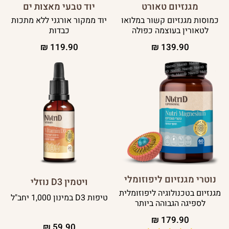
מגנזיום טאורט
יוד טבעי מאצות ים
כמוסות מגנזיום קשור במלואו
יוד ממקור אורגני ללא מתכות
לטאורין בעוצמה כפולה
כבדות
₪
119.90
₪
139.90
נוטרי מגנזיום ליפוזומלי
ויטמין D3 נוזלי
מגנזיום בטכנולוגיה ליפוזומלית
טיפות D3 במינון 1,000 יחב"ל
לספיגה הגבוהה ביותר
₪
179.90
₪
59.90