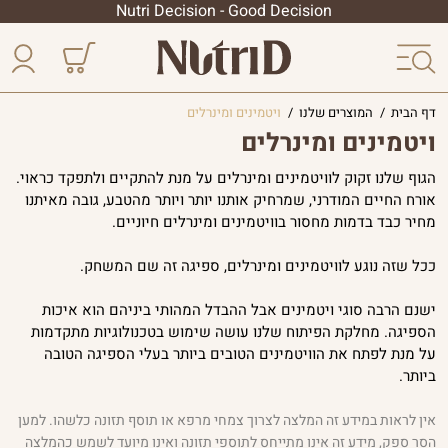
Nutri Decision - Good Decision
דף הבית
/
המוצרים שלנו
/
ויטמינים ומינרלים
ויטמינים ומינרלים
הסדרה
הגוף שלנו זקוק לוויטמינים ומינרלים על מנת להתקיים ולתפקד כראוי.
אורח החיים המודרני, שמרחיק אותנו יותר ויותר מהטבע, גובה מאיתנו
הליפוזומלית
מחיר כבד בדמות מחסור בוויטמינים ומינרלים חיוניים.
פטריות
ככל שזה נוגע לוויטמינים ומינרלים, ספיגה זה שם המשחק.
מרפא
ישנם הרבה סוגי ויטמינים אבל ההבדל המהותי ביניהם הוא איכות
הסדרה
הספיגה. מחלקת הפיתוח שלנו עושה שימוש בטכנולוגיות מתקדמות
המקצועית
על מנת לפתח את הוויטמינים הטובים ביותר בעלי הספיגה הטובה
ביותר.
צמחי
מרפא
אין לראות במידע זה המלצה לצרוך צמחי מרפא או תוסף תזונה כלשהו. למען
הסר ספק, מידע זה אינו מתייחס לתוספי תזונה ואינו מיועד לשמש כהמלצה