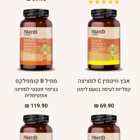
אבץ וויטמין C למציצה
מתיל B קומפלקס
קפליות לעיסה בטעם לימון
בציפוי פטנטי לספיגה
אופטימלית
₪
119.90
₪
69.90