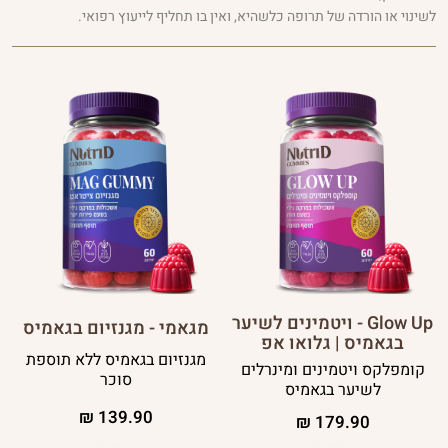
פרוביוטיקה
לשינוי או הורדה של תרופה כלשהיא, ואין בו תחליף לייעוץ רפואי.
ויטמינים
ומינרלים
פורמולות
חכמות
ביוטי
נשים
גברים
Glow Up - ויטמינים לשיער
מגאמי - מגנזיום בגאמיס
בגאמיס | גלואו אפ
מגנזיום בגאמיס ללא תוספת
קומפלקס ויטמינים ומינרלים
סוכר
לשיער בגאמיס
₪
139.90
₪
179.90