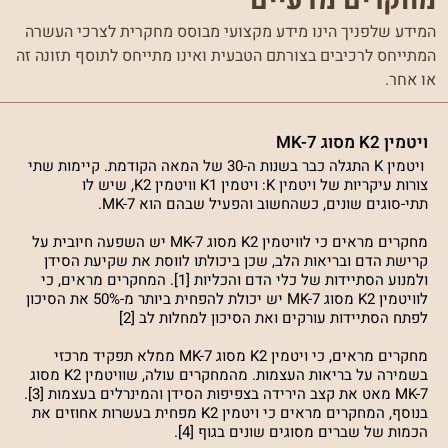
מחקרים מדעיים
המידע שלפניך הינו מידע מקצועי מבוסס מחקרית לצרכי העשרה
המתייחס לרכיבים בצורתם הטבעית ואינו מתייחס לתוסף תזונה זה
או אחר.
ויטמין K2 מסוג MK-7
ויטמין K התגלה כבר בשנות ה-30 של המאה הקודמת. קיימות שתי
צורות עיקריות של ויטמין K: ויטמין K1 וויטמין K2, שיש לו
תתי-סוגים שונים, כשהחשוב והפעיל שבהם הוא MK-7.
מחקרים מראים כי לוויטמין K2 מסוג MK-7 יש השפעה חיובית על
קרישת הדם ובריאות הלב, שכן ביכולתו לווסת את שקיעת הסידן
ולמנוע הסתיידות של כלי הדם והכליות [1]. המחקרים מראים, כי
לוויטמין K2 מסוג MK-7 יש יכולת להפחית ביותר מ-50% את הסיכון
לפתח הסתיידות עורקים ואת הסיכון למחלות לב [2]
מחקרים מראים, כי ויטמין K2 מסוג MK-7 ממלא תפקיד מרכזי
בשמירה על בריאות העצמות. מהמחקרים עולה, שוויטמין K2 מסוג
MK-7 מאט את קצב הירידה בצפיפות הסידן והמינרלים בעצמות [3].
בנוסף, המחקרים מראים כי ויטמין K2 מפחית בעשרות אחוזים את
הכמות של שברים מסוגים שונים בגוף [4].