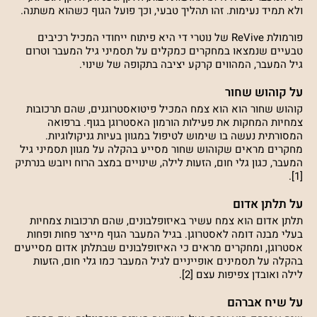
ולא תמיד נעימות. זהו תהליך טבעי, וכך פועל הגוף כשהוא משתנה.
פורמולת ReVive של נוטרי די היא פיתוח ייחודי המכיל רכיבים
טבעיים שנמצאו במחקרים כמקלים על תסמיני גיל המעבר וטרום
גיל המעבר, המהווים קרקע יציבה בתקופה של שינוי.
על קוהוש שחור
קוהוש שחור הוא הוא צמח המכיל פיטואסטרוגנים, שהם תרכובות
צמחיות המחקות את פעילות הורמון האסטרוגן בגוף. ברפואה
המסורתית נעשה בו שימוש לטיפול במגוון בעיות גניקולוגיות.
מחקרים מראים שקוהוש שחור מסייע בהקלה על מגוון תסמיני גיל
המעבר, כגון גלי חום, הזעות לילה, שינויים במצב הרוח ויובש בנרתיק
[1].
על תלתן אדום
תלתן אדום הוא צמח עשיר באיזופלבונים, שהם תרכובות צמחיות
בעלי מבנה דומה לאסטרוגן. בגיל המעבר הגוף מייצר פחות ופחות
אסטרוגן, ומחקרים מראים כי האיזופלבונים שבתלתן אדום מסייעים
בהקלה על תסמינים אופייניים לגיל המעבר כמו גלי חום, הזעות
לילה ואובדן צפיפות עצם [2].
על שיח אברהם