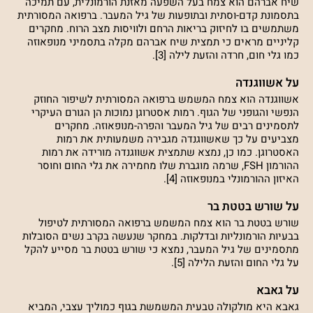
שיח אברהם הוא צמח בעל השפעה מאזנת הורמונלית, עם תמיכה
בתסמונת קדם-וסתית ובתופעות של גיל המעבר. ברפואה המסורתית
משתמשים בו לחיזוק בריאות הרחם ולוויסות מצב הרוח. מחקרים
קליניים מראים כי תמצית שיח אברהם מקלה בתסמיני מנופאוזה
כמו גלי חום, חרדה והזעת לילה [3].
על אשווגנדה
אשווגנדה הוא צמח המשמש ברפואה המסורתית לשיפור החוזק
הנפשי והגופני של הגוף. רמות אסטרוגן נמוכות הן הגורם העיקרי
לתסמינים רבים של גיל המעבר והפרה-מנופאוזה. מחקרים
מצביעים על כך שאשווגנדה מגבירה משמעותית את רמות
האסטרוגן. כמו כן, נמצא שתמצית אשווגנדה מורידה את רמות
ההורמון FSH, שרמה מוגברת שלו מחמירה את גלי החום וחוסר
האיזון ההורמונלי במנופאוזה [4].
על שורש בטטת בר
שורש בטטת בר הוא צמח המשמש ברפואה המסורתית לטיפול
בבעיות הורמונליות ובדלקות. במחקר שנעשה בקרב נשים הסובלות
מתסמינים של גיל המעבר, נמצא כי שורש בטטת בר מסייע להקל
על גלי החום והזעת הלילה [5].
על גאבא
גאבא היא מולקולה טבעית המשמשת בגוף כמוליך עצבי, המביא