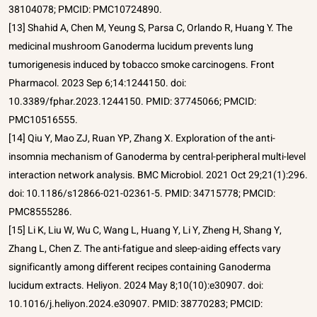
38104078; PMCID: PMC10724890.
[13] Shahid A, Chen M, Yeung S, Parsa C, Orlando R, Huang Y. The
medicinal mushroom Ganoderma lucidum prevents lung
tumorigenesis induced by tobacco smoke carcinogens. Front
Pharmacol. 2023 Sep 6;14:1244150. doi:
10.3389/fphar.2023.1244150. PMID: 37745066; PMCID:
PMC10516555.
[14] Qiu Y, Mao ZJ, Ruan YP, Zhang X. Exploration of the anti-
insomnia mechanism of Ganoderma by central-peripheral multi-level
interaction network analysis. BMC Microbiol. 2021 Oct 29;21(1):296.
doi: 10.1186/s12866-021-02361-5. PMID: 34715778; PMCID:
PMC8555286.
[15] Li K, Liu W, Wu C, Wang L, Huang Y, Li Y, Zheng H, Shang Y,
Zhang L, Chen Z. The anti-fatigue and sleep-aiding effects vary
significantly among different recipes containing Ganoderma
lucidum extracts. Heliyon. 2024 May 8;10(10):e30907. doi:
10.1016/j.heliyon.2024.e30907. PMID: 38770283; PMCID: