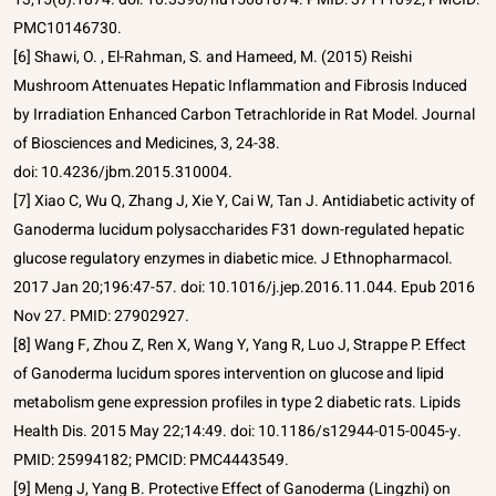
PMC10146730.
[6] Shawi, O. , El-Rahman, S. and Hameed, M. (2015) Reishi
Mushroom Attenuates Hepatic Inflammation and Fibrosis Induced
by Irradiation Enhanced Carbon Tetrachloride in Rat Model. Journal
of Biosciences and Medicines, 3, 24-38.
doi: 10.4236/jbm.2015.310004.
[7] Xiao C, Wu Q, Zhang J, Xie Y, Cai W, Tan J. Antidiabetic activity of
Ganoderma lucidum polysaccharides F31 down-regulated hepatic
glucose regulatory enzymes in diabetic mice. J Ethnopharmacol.
2017 Jan 20;196:47-57. doi: 10.1016/j.jep.2016.11.044. Epub 2016
Nov 27. PMID: 27902927.
[8] Wang F, Zhou Z, Ren X, Wang Y, Yang R, Luo J, Strappe P. Effect
of Ganoderma lucidum spores intervention on glucose and lipid
metabolism gene expression profiles in type 2 diabetic rats. Lipids
Health Dis. 2015 May 22;14:49. doi: 10.1186/s12944-015-0045-y.
PMID: 25994182; PMCID: PMC4443549.
[9] Meng J, Yang B. Protective Effect of Ganoderma (Lingzhi) on