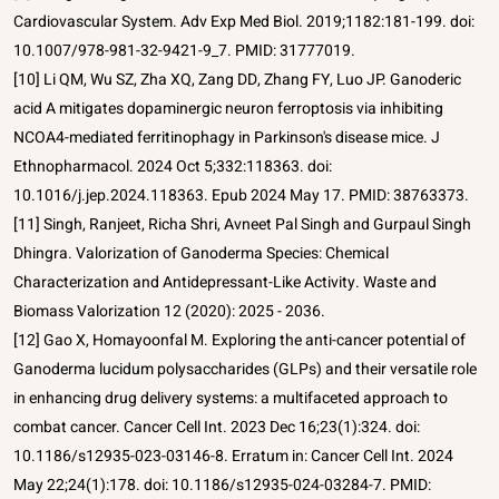
Cardiovascular System. Adv Exp Med Biol. 2019;1182:181-199. doi:
10.1007/978-981-32-9421-9_7. PMID: 31777019.
[10] Li QM, Wu SZ, Zha XQ, Zang DD, Zhang FY, Luo JP. Ganoderic
acid A mitigates dopaminergic neuron ferroptosis via inhibiting
NCOA4-mediated ferritinophagy in Parkinson's disease mice. J
Ethnopharmacol. 2024 Oct 5;332:118363. doi:
10.1016/j.jep.2024.118363. Epub 2024 May 17. PMID: 38763373.
[11] Singh, Ranjeet, Richa Shri, Avneet Pal Singh and Gurpaul Singh
Dhingra. Valorization of Ganoderma Species: Chemical
Characterization and Antidepressant-Like Activity. Waste and
Biomass Valorization 12 (2020): 2025 - 2036.
[12] Gao X, Homayoonfal M. Exploring the anti-cancer potential of
Ganoderma lucidum polysaccharides (GLPs) and their versatile role
in enhancing drug delivery systems: a multifaceted approach to
combat cancer. Cancer Cell Int. 2023 Dec 16;23(1):324. doi:
10.1186/s12935-023-03146-8. Erratum in: Cancer Cell Int. 2024
May 22;24(1):178. doi: 10.1186/s12935-024-03284-7. PMID: