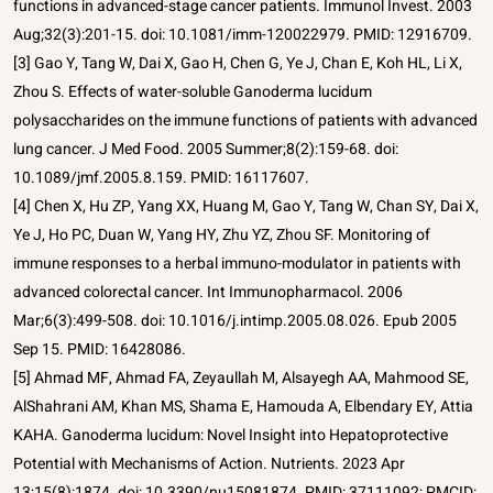
functions in advanced-stage cancer patients. Immunol Invest. 2003
Aug;32(3):201-15. doi: 10.1081/imm-120022979. PMID: 12916709.
[3] Gao Y, Tang W, Dai X, Gao H, Chen G, Ye J, Chan E, Koh HL, Li X,
Zhou S. Effects of water-soluble Ganoderma lucidum
polysaccharides on the immune functions of patients with advanced
lung cancer. J Med Food. 2005 Summer;8(2):159-68. doi:
10.1089/jmf.2005.8.159. PMID: 16117607.
[4] Chen X, Hu ZP, Yang XX, Huang M, Gao Y, Tang W, Chan SY, Dai X,
Ye J, Ho PC, Duan W, Yang HY, Zhu YZ, Zhou SF. Monitoring of
immune responses to a herbal immuno-modulator in patients with
advanced colorectal cancer. Int Immunopharmacol. 2006
Mar;6(3):499-508. doi: 10.1016/j.intimp.2005.08.026. Epub 2005
Sep 15. PMID: 16428086.
[5] Ahmad MF, Ahmad FA, Zeyaullah M, Alsayegh AA, Mahmood SE,
AlShahrani AM, Khan MS, Shama E, Hamouda A, Elbendary EY, Attia
KAHA. Ganoderma lucidum: Novel Insight into Hepatoprotective
Potential with Mechanisms of Action. Nutrients. 2023 Apr
13;15(8):1874. doi: 10.3390/nu15081874. PMID: 37111092; PMCID: