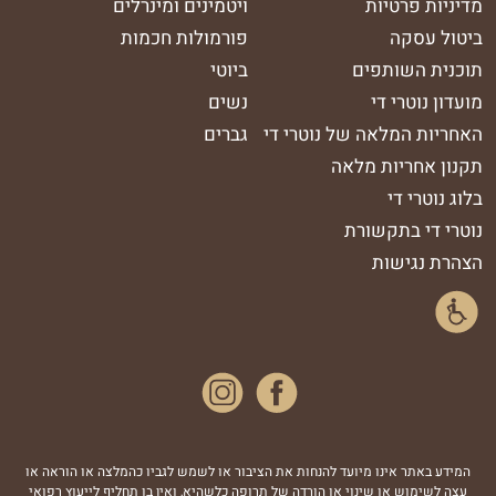
מדיניות פרטיות
ויטמינים ומינרלים
ביטול עסקה
פורמולות חכמות
תוכנית השותפים
ביוטי
מועדון נוטרי די
נשים
האחריות המלאה של נוטרי די
גברים
תקנון אחריות מלאה
בלוג נוטרי די
נוטרי די בתקשורת
הצהרת נגישות
נסטגרם
המידע באתר אינו מיועד להנחות את הציבור או לשמש לגביו כהמלצה או הוראה או
עצה לשימוש או שינוי או הורדה של תרופה כלשהיא, ואין בו תחליף לייעוץ רפואי