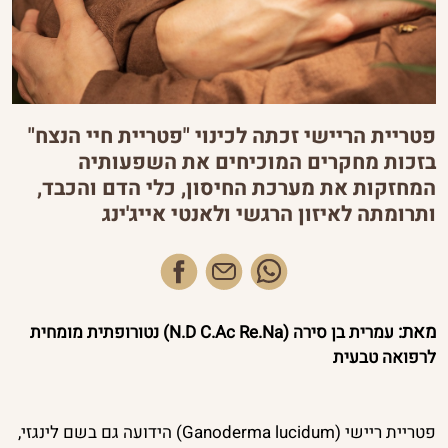
לונג'ביטי
עתיד הרפואה הטבעית
חקר התודעה
פטריית הריישי זכתה לכינוי "פטריית חיי הנצח"
ייעוץ אישי
בזכות מחקרים המוכיחים את השפעותיה
המחזקות את מערכת החיסון, כלי הדם והכבד,
יועצות הנקה
ותרומתה לאיזון הרגשי ולאנטי אייג'ינג
פייסבוק
מאת:
עמרית בן סירה (N.D C.Ac Re.Na) נטורופתית מומחית
לרפואה טבעית
פטריית ריישי (Ganoderma lucidum) הידועה גם בשם לינגזי,