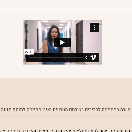
שרה המתייחס לרכיבים בצורתם הטבעית ואינו מתייחס לתוסף תזונה ז
לים החיוניים ביותר לגוף, וממלא תפקיד מרכזי במאות תהליכים כימיים ואנז