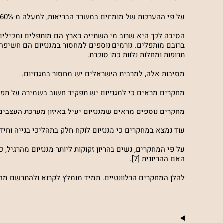
על פי ההערכות של מומחים במשרד הבריאות, למעלה מ-60% מהאוכלוסייה בישראל סובלים מחוסר במגנזיום, והאחוזים עולים ככל שהגיל עולה [2].
הסיבה לכך היא שרוב מי השתייה בארץ הם מותפלים ומכילים 
ברובם מותפלים. גורמים נוספים למחסור במגנזיום הם חשיפה 
תרופות ומחלות נלוות כמו סוכרת.
מסיבות אלה, למרבית הישראלים יש מחסור במגנזיום.
מחקרים מראים כי למגנזיום יש תפקיד חשוב בשמירה על תפקודו 
מחקרים נוספים מראים שמגנזיום יעיל באיזון מערכת העצבים, הפח
עוד נמצא במחקרים כי מגנזיום לוקח חלק בתהליכי בנייה וחידו
על פי המחקרים, נשים בהריון זקוקות ליותר מגנזיום מהרגיל,
האם ההריונית [7].
להלן המחקרים הרלוונטיים. תמיד מומלץ לקרוא ולהתרשם מה