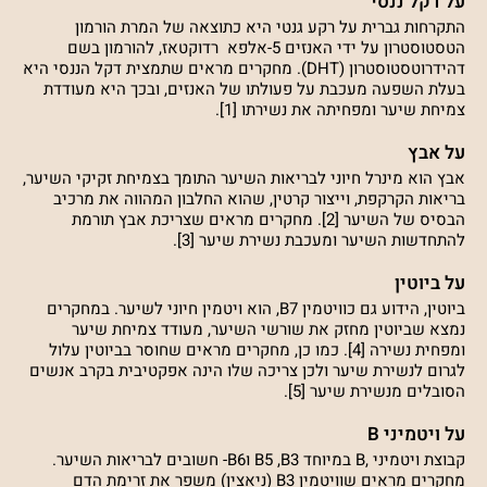
על דקל ננסי
התקרחות גברית על רקע גנטי היא כתוצאה של המרת הורמון
הטסטוסטרון על ידי האנזים 5-אלפא רדוקטאז, להורמון בשם
דהידרוטסטוסטרון (DHT). מחקרים מראים שתמצית דקל הננסי היא
בעלת השפעה מעכבת על פעולתו של האנזים, ובכך היא מעודדת
צמיחת שיער ומפחיתה את נשירתו [1].
על אבץ
אבץ הוא מינרל חיוני לבריאות השיער התומך בצמיחת זקיקי השיער,
בריאות הקרקפת, וייצור קרטין, שהוא החלבון המהווה את מרכיב
הבסיס של השיער [2]. מחקרים מראים שצריכת אבץ תורמת
להתחדשות השיער ומעכבת נשירת שיער [3].
על ביוטין
ביוטין, הידוע גם כוויטמין B7, הוא ויטמין חיוני לשיער. במחקרים
נמצא שביוטין מחזק את שורשי השיער, מעודד צמיחת שיער
ומפחית נשירה [4]. כמו כן, מחקרים מראים שחוסר בביוטין עלול
לגרום לנשירת שיער ולכן צריכה שלו הינה אפקטיבית בקרב אנשים
הסובלים מנשירת שיער [5].
על ויטמיני B
קבוצת ויטמיני ,B במיוחד B5 ,B3 וB6- חשובים לבריאות השיער.
מחקרים מראים שוויטמין B3 (ניאצין) משפר את זרימת הדם