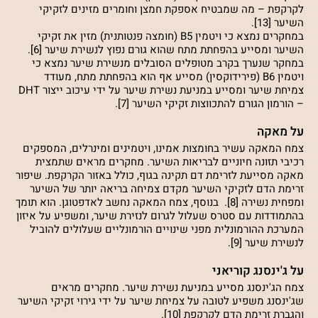
לקרקפת – מה שמבטיח אספקת חמצן וחומרים מזינים לזקיקי
השיער [13].
במחקרים נמצא כי ויטמין B5 (חומצה פנטותנית) מזין את זקיקי
השיער ומסייע בהפחתת מתח שהוא גורם נפוץ לנשירת שיער [6].
במחקר שנערך בקרב מטופלים הסובלים מנשירת שיער נמצא כי
ויטמין B6 (פירידוקסין) מסייע אף הוא בהפחתת מתח, מעודד
צמיחת שיער ומסייע במניעת נשירת שיער על ידי עיכוב ייצור DHT
– הורמון הגורם להתכווצות זקיקי השיער [7].
על מאקה
צמח המאקה עשיר בחומצות אמינו, ויטמינים ומינרלים, המספקים
רכיבי תזונה חיוניים לבריאות השיער. מחקרים מראים שתמצית
מאקה מסייעת לזרימת דם תקינה בגוף, כולל באזור הקרקפת. שיפור
זרימת הדם לזקיקי השיער מקדם צמיחה בריאה יותר של השיער
ומפחית נשירה [8]. בנוסף, צמח המאקה נחשב לאדפטוגן. הוא תומך
בהתמודדות עם סטרס שעלול לגרום לנזירת שיער, ומשפיע על איזון
המערכת ההורמונלית מפני שינויים הורמונליים שעלולים להוביל
לנשירת שיער [9].
על ג'ינסנג קוריאני
צמח הג'ינסנג מסייע במניעת נשירת שיער. מחקרים מראים
שג'ינסנג משפיע לטובה על צמיחת שיער על ידי גירוי זקיקי השיער
והגברת זרימת הדם לקרקפת [10].