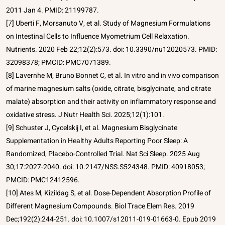
2011 Jan 4. PMID: 21199787.
[7] Uberti F, Morsanuto V, et al. Study of Magnesium Formulations
on Intestinal Cells to Influence Myometrium Cell Relaxation.
Nutrients. 2020 Feb 22;12(2):573. doi: 10.3390/nu12020573. PMID:
32098378; PMCID: PMC7071389.
[8] Lavernhe M, Bruno Bonnet C, et al. In vitro and in vivo comparison
of marine magnesium salts (oxide, citrate, bisglycinate, and citrate
malate) absorption and their activity on inflammatory response and
oxidative stress. J Nutr Health Sci. 2025;12(1):101.
[9] Schuster J, Cycelskij I, et al. Magnesium Bisglycinate
Supplementation in Healthy Adults Reporting Poor Sleep: A
Randomized, Placebo-Controlled Trial. Nat Sci Sleep. 2025 Aug
30;17:2027-2040. doi: 10.2147/NSS.S524348. PMID: 40918053;
PMCID: PMC12412596.
[10] Ates M, Kizildag S, et al. Dose-Dependent Absorption Profile of
Different Magnesium Compounds. Biol Trace Elem Res. 2019
Dec;192(2):244-251. doi: 10.1007/s12011-019-01663-0. Epub 2019