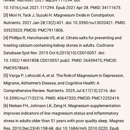
review. Nutrition. 2021 Sep;89:111294. doi:
10.1016/j.nut.2021.111294. Epub 2021 Apr 28. PMID: 34111673.
[3] Mori H, Tack J, Suzuki H. Magnesium Oxide in Constipation.
Nutrients. 2021 Jan 28;13(2):421. doi: 10.3390/nu13020421. PMID:
33525523; PMCID: PMC7911806.
[4] Phillips R, Hanchanale VS, et al. Citrate salts for preventing and
treating calcium containing kidney stones in adults. Cochrane
Database Syst Rev. 2015 Oct 6;2015(10):CD010057. doi:
10.1002/14651858.CD010057.pub2. PMID: 26439475; PMCID:
PMC9578669.
[5] Varga P, Lehoczki A, et al. The Role of Magnesium in Depression,
Migraine, Alzheimer's Disease, and Cognitive Health: A
Comprehensive Review. Nutrients. 2025 Jul 4;17(13):2216. doi:
10.3390/nu17132216. PMID: 40647320; PMCID: PMC12252419.
[6] Nielsen FH, Johnson LK, Zeng H. Magnesium supplementation
improves indicators of low magnesium status and inflammatory
stress in adults older than 51 years with poor quality sleep. Magnes
Res. 2010 Dec;23(4):158-68. doi: 10.1684/mrh.2010.0220. Epub