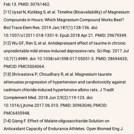
Feb 13. PMID: 30761462.
[11] Uysal N, Kizildag S, et al. Timeline (Bioavailability) of Magnesium
Compounds in Hours: Which Magnesium Compound Works Best?
Biol Trace Elem Res. 2019 Jan;187(1):128-136. doi:
10.1007/s12011-018-1351-9. Epub 2018 Apr 21. PMID: 29679349.
[12] Wu GF, Ren S, et al. Antidepressant effect of taurine in chronic
unpredictable mild stress-induced depressive rats. Sci Rep. 2017 Jul
10;7(1):4989. doi: 10.1038/s41598-017-05051-3. PMID: 28694433;
PMCID: PMC5504064.
[13] Shrivastava P, Choudhary R, et al. Magnesium taurate
attenuates progression of hypertension and cardiotoxicity against
cadmium chloride-induced hypertensive albino rats. J Tradit
Complement Med. 2018 Jun 2;9(2):119-123. doi:
10.1016/j.jtcme.2017.06.010. PMID: 30963046; PMCID:
PMC6435948.
[14] Qiang F. Effect of Malate-oligosaccharide Solution on
Antioxidant Capacity of Endurance Athletes. Open Biomed Eng J.