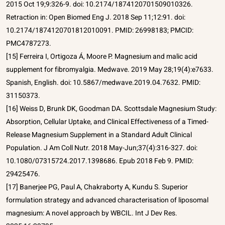
2015 Oct 19;9:326-9. doi: 10.2174/1874120701509010326.
Retraction in: Open Biomed Eng J. 2018 Sep 11;12:91. doi:
10.2174/1874120701812010091. PMID: 26998183; PMCID:
PMC4787273.
[15] Ferreira I, Ortigoza Á, Moore P. Magnesium and malic acid
supplement for fibromyalgia. Medwave. 2019 May 28;19(4):e7633.
Spanish, English. doi: 10.5867/medwave.2019.04.7632. PMID:
31150373.
[16] Weiss D, Brunk DK, Goodman DA. Scottsdale Magnesium Study:
Absorption, Cellular Uptake, and Clinical Effectiveness of a Timed-
Release Magnesium Supplement in a Standard Adult Clinical
Population. J Am Coll Nutr. 2018 May-Jun;37(4):316-327. doi:
10.1080/07315724.2017.1398686. Epub 2018 Feb 9. PMID:
29425476.
[17] Banerjee PG, Paul A, Chakraborty A, Kundu S. Superior
formulation strategy and advanced characterisation of liposomal
magnesium: A novel approach by WBCIL. Int J Dev Res.