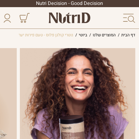
Nutri Decision - Good Decision
דף הבית
/
המוצרים שלנו
/
ביוטי
/
נוטרי קולגן פלוס - טעם פירות יער
הסדרה
הליפוזומלית
פטריות
מרפא
הסדרה
המקצועית
צמחי
מרפא