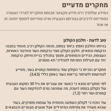
מחקרים מדעיים
המידע שלפניך הינו מידע מקצועי מבוסס מחקרית לצרכי העשרה
המתייחס לרכיבים בצורתם הטבעית ואינו מתייחס לתוסף תזונה זה
או אחר.
טוב לדעת - חלבון הקולגן
בהיותו החלבון הנפוץ ביותר בגופנו, מהווה הקולגן רכיב מהותי במבנה
הרקמות והתאים. חלבון הקולגן מצוי ברקמות העור והחיבור האחרות,
העצמות, הגידים והסחוסים, ותומך בתהליך בניית וחיזוק הרקמות
יחד עם פעילות התורמת לתהליכי תא מגוונים.
מחקרים הוכיחו כי הקולגן עוזר בהפחתת קמטים בעור, מסייע
לגמישותו ולשיפור בריאות העור באופן כללי (3,4,5).
לפי מחקרים נמצא כי כאשר אנו עוברים את גיל 30 הפקתו הטבעית
של הקולגן בגופנו דועכת, מה שמהווה גורם להזדקנות העור עם
קמטים ועור רפוי (1,2).
עוד הוכח כי לקולגן השפעה מהותית על עצמות ומפרקים, בעוד
שהוא מעודד את צפיפות המינרלים אצל אנשים מבוגרים והנמצאים