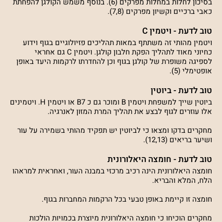
בסיכון לחלות במחלות מפרקים (6). בנוסף משמש הקולגן להפחתת
כאבי ברכיים וקשיון מפרקים (7,8).
טוב לדעת - ויטמין C
ויטמין מהותי זה משתתף במאות תהליכים פזיולוגיים בגוף וידוע
כחיוני מאוד לתהליך הפקת חלבון קולגן. ויטמין C גם אחראי
לספיגה משופרת של קולגן בגוף וכן להחדרתו לרקמות היעד באופן
אופטימלי (5).
טוב לדעת - ביוטין
ביוטין שייך למשפחת ויטמין B ומוכר גם כ B7 או ויטמין H. ויטמינים
אלו עוזרים לגוף לבצע את תהליך המרת המזון לאנרגיה.
מחקרים בדקו ומצאו כי לביוטין יש תפקיד מהותי בשמירה על עור
ושיער בריאים (12,13).
טוב לדעת - חומצה היאלורונית
חומצה היאלורונית הינה רכיב מרכזי במבנה העור, ואחראית למראהו
הלח, המלא והבריא.
חומצה זו קיימת באופן טבעי בכל הרקמות המחברות בגוף.
מחקרים הוכיחו כי חומצה היאלורונית מיוצרת בכמויות הולכות