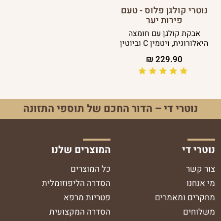
נוטרי קולגן פלוס - טעם
פירות יער
אבקת קולגן עם חומצה
היאלורונית, ויטמין C וביוטין
₪
229.90
נוטרי די – הדור החכם של תוספי התזונה
נוטרי די
המוצרים שלנו
צור קשר
כל המוצרים
מי אנחנו
הסדרה הליפוזומלית
מחקרים ומאמרים
פטריות מרפא
משלוחים
הסדרה המקצועית