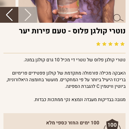
פרוביוטיקה
ויטמינים
ומינרלים
נוטרי קולגן פלוס - טעם פירות יער
פורמולות
חכמות
ביוטי
נוטרי קולגן פלוס של נוטרי די מכיל 10 גרם קולגן במנה.
נשים
האבקה מכילה פורמולה מתקדמת של קולגן פפטידים פרימיום
גברים
בריכוז היעיל ביותר על פי המחקרים. מועשר בחומצה היאלורונית,
ביוטין וויטמין C להגברת הספיגה.
מגובה בבדיקות מעבדה ונמצא נקי ממתכות כבדות.
100 ימים החזר כספי מלא