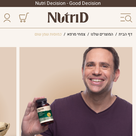
Nutri Decision - Good Decision
דף הבית
/
המוצרים שלנו
/
צמחי מרפא
/
כמוסות שמן שום
הסדרה
הליפוזומלית
פטריות
מרפא
הסדרה
המקצועית
צמחי
מרפא