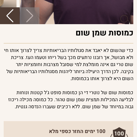
פרוביוטיקה
ויטמינים
ומינרלים
כמוסות שמן שום
פורמולות
חכמות
כדי שהשום לא יאבד את סגולותיו הבריאותיות צריך לצרוך אותו חי
ביוטי
ולא מבושל, אך רובנו נרתעים מכך בשל ריחו וטעמו העז. צריכת
שום טרי גם אינה מומלצת למי שסובל מצרבות וחומציות יתר
נשים
בקיבה. לכן הדרך היעילה ביותר ליהנות מסגולותיו הבריאותיות של
השום היא לצרוך אותו בכמוסות.
גברים
כמוסות שום של נוטרי די הן כמוסות סופט ג'ל קטנות ונוחות
לבליעה המכילות תמצית שמן שום טהור. כל כמוסה מכילה ריכוז
גבוה במיוחד של שמן שום. ללא רכיבים שעברו הנדסה גנטית.
100 ימים החזר כספי מלא