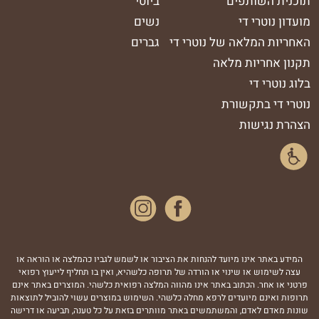
תוכנית השותפים
ביוטי
מועדון נוטרי די
נשים
האחריות המלאה של נוטרי די
גברים
תקנון אחריות מלאה
בלוג נוטרי די
נוטרי די בתקשורת
הצהרת נגישות
נסטגרם
המידע באתר אינו מיועד להנחות את הציבור או לשמש לגביו כהמלצה או הוראה או
עצה לשימוש או שינוי או הורדה של תרופה כלשהיא, ואין בו תחליף לייעוץ רפואי
פרטני או אחר. הכתוב באתר אינו מהווה המלצה רפואית כלשהי. המוצרים באתר אינם
תרופות ואינם מיועדים לרפא מחלה כלשהי. השימוש במוצרים עשוי להוביל לתוצאות
שונות מאדם לאדם, והמשתמשים באתר מוותרים בזאת על כל טענה, תביעה או דרישה